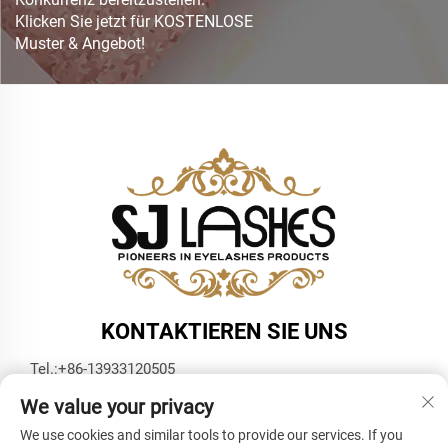
Klicken Sie jetzt für KOSTENLOSE
Muster & Angebot!
KONTAKTIEREN SIE UNS
Tel.:
+86-13933120505
E-Mail:
[email protected]
We value your privacy
WhatsApp:
+86-13933120505
We use cookies and similar tools to provide our services. If you