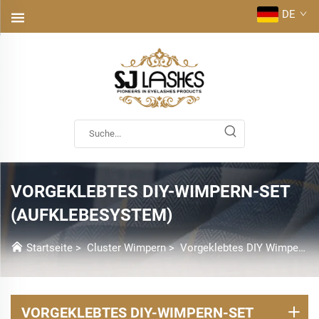
DE
VORGEKLEBTES DIY-WIMPERN-SET
(AUFKLEBESYSTEM)
Startseite
>
Cluster Wimpern
>
Vorgeklebtes DIY Wimpern-Set (Aufsteck-System)
VORGEKLEBTES DIY-WIMPERN-SET