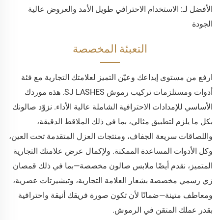
الأفضل لـ: الاستخدام الاحترافي طويل الأمد والعروض عالية
الجودة
التعبئة المخصصة
ارفع من مستوى إبداعك وعيّن التميز لعلامتك التجارية مع فئة
أدوات ومستلزمات تركيب رموش SJ LASHES. هذه موردك
الأساسي للإمدادات الاحترافية الشاملة عالية الأداء. نزوّد صالونك
بكل ما يلزم لتطبيق مثالي، بما في ذلك الملاقط الدقيقة،
واللصاقات سريعة الجفاف، ومنتجات العزل المتقدمة تحت العين،
وكل الأدوات المساعدة الممكنة. ولإكمال عرض علامتك التجارية
المتميز، نقدم أيضًا ملابس صالون مخصصة—بما في ذلك قمصان
زي رسمي مخصصة بشعار العلامة التجارية، وتيشيرتات عصرية،
ومعاطف متينة—ضمانًا لأن تكون صورة فريقك أنيقة واحترافية
بقدر عملك المتقن في الرموش.