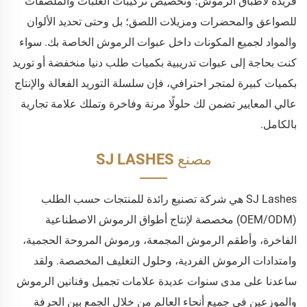
فريدة لأطباق الرموش؛ وتخصيص تركيبات العلبات والملصقات
للصواعق والمحضرات ومزيلات اللصق؛ بل وحتى تحديد الألوان
والمواد لجميع المكونات داخل عبوات الرموش الخاصة بك. سواء
كنت بحاجة إلى عبوات تدريبية بكميات طلب دنيا منخفضة أو توريد
بكميات كبيرة لمتجر احترافي، فإن سلسلة التوريد الفعالة والإنتاج
عالي المعايير تضمن لك حلولًا مرنة وفاخرة وتملك علامة تجارية
بالكامل.
مصنع SJ LASHES
SJ Lashes هي شركة تصنيع رائدة للمنتجات حسب الطلب
(OEM/ODM) مخصصة لإنتاج أطواق الرموش الاصطناعية
الفاخرة، وأطقم الرموش المجمعة، ورموش المروحة الحجمية،
وامتدادات الرموش الفردية، وحلول التغليف المخصصة. ولقد
ساعدنا على مدى سنوات عديدة علامات تجميل وفنانين الرموش
والموزعين في جميع أنحاء العالم من خلال الجمع بين الحرفة