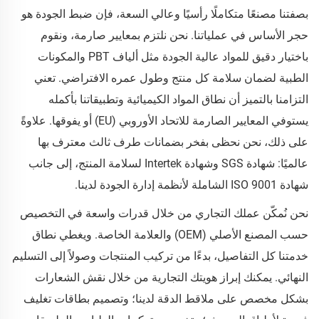
بصفتنا مصنعًا متكاملًا رأسيًا وعالي السعة، فإن ضبط الجودة هو
حجر الأساس في عملياتنا. نحن نلتزم بمعايير صارمة، ونقوم
باختيار دقيق للمواد عالية الجودة مثل ألياف PBT والمكونات
الطبية لضمان سلامة كل منتج وطول عمره الافتراضي. تعني
التزامنا بالتميز أن نطاق المواد الكيميائية وتطبيقاتنا بأكمله
يستوفي المعايير الصارمة للاتحاد الأوروبي (EU) أو يفوقها. علاوةً
على ذلك، نحن نحظى بفخر بضمانات طرف ثالث معترف بها
عالميًا: شهادة SGS وشهادة Intertek لسلامة المنتج، إلى جانب
شهادة ISO 9001 الشاملة لأنظمة إدارة الجودة لدينا.
نحن نُمكّن عملك التجاري من خلال قدرات واسعة في التخصيص
حسب المصنع الأصلي (OEM) والعلامة الخاصة. ويغطي نطاق
خدمتنا كل التفاصيل، بدءًا من تركيب المنتجات وصولاً إلى التسليم
النهائي. يمكنك إبراز هويتك التجارية من خلال نقش الشعارات
بشكل مخصص على ملاقط الدقة لدينا؛ وتصميم بطاقات تغليف