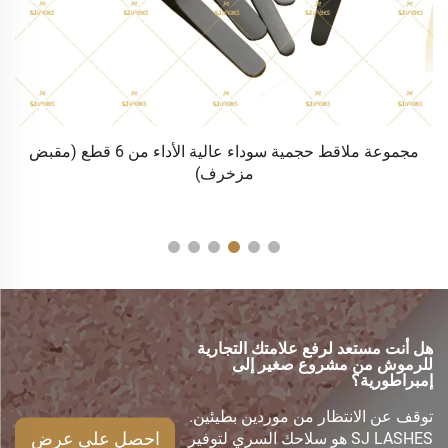
ة) |
مجموعة ملاقط حجمية سوداء عالية الأداء من 6 قطع (مقبض
مزخرف)
هل أنت مستعد لرفع علامتك التجارية
للرموش من مشروع صغير إلى
إمبراطورية؟
توقف عن الانتظار من موردين بطيئين.
احصل على عرض
SJ LASHES هو سلاحك السري لتوفير