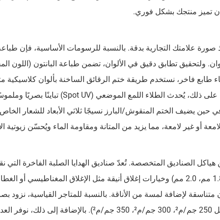
ان تميز منتجك بشكل فوري.
لوان. ولتحقيق تطابق دقيق في الألوان، تضمن طباعة البانتون (اللون الم
إضفاء طابع فاخر، نستخدم طريقة ختم الرقائق الساخنة بألوان كلاسيكية م
والفضة والذهب الوردي، مما يجعل الشعارات تلمع. علاوة على ذلك، يُحدث الطلاء اللمع الموضعي (t UV
 حين يضيف الختم المنقوش/البارز نسيجًا ثلاثي الأبعاد للشعار الخاص 
ة أو غير لامعة، مما يزيد من المتانة ومقاومة الماء ويُحسّن زيوتية الأ
ل الصناديق المتخصصة. تُعدّ صناديق الهدايا الصلبة الفاخرة التي نق
عالية القيمة المدركة، ومتاحة بسماكات متينة (1.5 مم، 1.8 مم، 2.0 مم) وخيارات إغلاق أنيقة مثل الإغلاق المغناطيسي أو الغط
متناسقة لإضافة لمسة من الأناقة. بالنسبة للمتاجر القياسية، نزود بصن
قابلة للطي مصنوعة من ورق فنّ مغلف عالي الجودة (مثل 250 جم/م²، 300 جم/م²، 350 جم/م²). بالإضافة إلى 