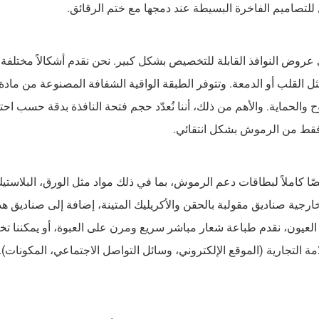
ثل للتصاميم الفاخرة البسيطة عند دمجها مع ختم الرقائق.
 عروض النوافذ القابلة للتخصيص بشكل كبير. نحن نقدم أشكالاً مختلفة ل
 إلى 14 ميل) لتوفير الوضوح والحماية. والأهم من ذلك، أننا نُعدّد حجم فتحة النافذة بدقة حسب ا
فقط من الرموش بشكل انتقائي.
ا كاملاً لبطاقات دعم الرموش، بما في ذلك مواد مثل الورق، البلاستي
ية صناديق مقولبة بالحقن والأكريليك المتينة، إضافة إلى صناديق هداي
 العيون، نقدم طباعة شعار مباشر سريع ومرن على العبوة، أو يمكننا 
تجارية (الموقع الإلكتروني، وسائل التواصل الاجتماعي، المكونات). 