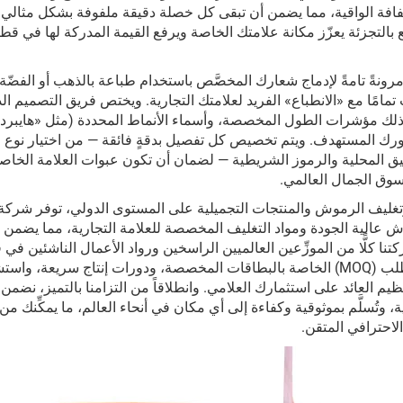
الشفافة الواقية، مما يضمن أن تبقى كل خصلة دقيقة ملفوفة بشكل مثالي
يع بالتجزئة يعزّز مكانة علامتك الخاصة ويرفع القيمة المدركة لها في قط
 مرونةً تامةً لإدماج شعارك المخصَّص باستخدام طباعة بالذهب أو الفضّة
امًا مع «الانطباع» الفريد لعلامتك التجارية. ويختص فريق التصميم ال
لك مؤشرات الطول المخصصة، وأسماء الأنماط المحددة (مثل «هايبرد»
هورك المستهدف. ويتم تخصيص كل تفصيل بدقةٍ فائقة — من اختيار نوع 
يق المحلية والرموز الشريطية — لضمان أن تكون عبوات العلامة الخاصة
سوق الجمال العالمي.
رموش عالية الجودة ومواد التغليف المخصصة للعلامة التجارية، مما يضمن ا
نا كلًّا من الموزِّعين العالميين الراسخين ورواد الأعمال الناشئين في
التجميل، من خلال خيارات منخفضة الحد الأدنى لكمية الطلب (MOQ) الخاصة بالبطاقات المخصصة، ودورات إنتاج سريعة
عائد على استثمارك العلامي. وانطلاقاً من التزامنا بالتميز، نضمن أن
وتُسلَّم بموثوقية وكفاءة إلى أي مكان في أنحاء العالم، ما يمكِّنك من
لاحترافي المتقن.