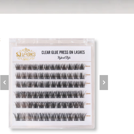
ش
ش
ا
ع
ا
د
ل
ا