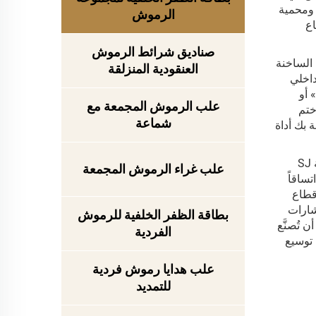
 ومحمية
الرموش
اع
صناديق شرائط الرموش
 الساخنة
العنقودية المنزلقة
داخلي
 أو
علب الرموش المجمعة مع
ختم
شماعة
 بك أداة
بصفتها شركة رائدة تُقدِّم حلولاً شاملة في مجال صناعة وتغليف الرموش والمنتجات التجميلية على المستوى الدولي، توفر شركة SJ
علب غراء الرموش المجمعة
تساقاً
 قطاع
، واستشارات
بطاقة الظفر الخلفية للرموش
 تُصنَّع
الفردية
 توسيع
علب هدايا رموش فردية
للتمديد