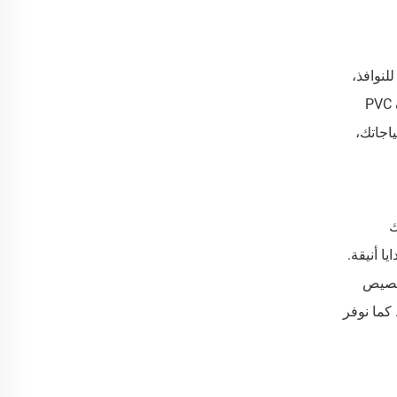
لنوافذ،
بدءاً من المستطيلات القياسية وصولاً إلى أشكال فريدة مثل القلب أو الدمعة. وتتوفر الطبقة الواقية الشفافة المصنوعة من مادة PVC
حتياجاتك،
ك
ا أنيقة.
تخصيص
كما نوفر