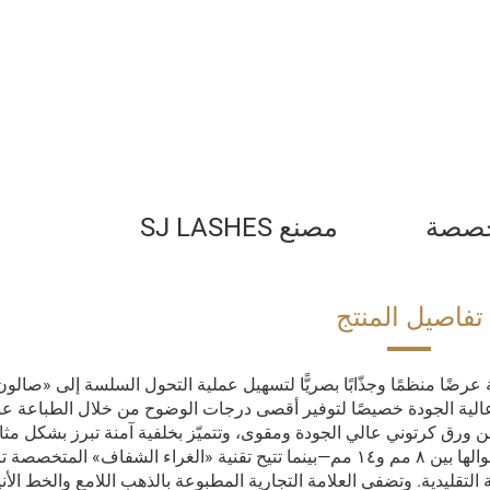
أسعار
مخصصة
مصنع SJ LASHES
تفاصيل المنتج
ضًا منظمًا وجذّابًا بصريًّا لتسهيل عملية التحول السلسة إلى «صالو
 عالية الجودة خصيصًا لتوفير أقصى درجات الوضوح من خلال الطباعة عال
رق كرتوني عالي الجودة ومقوى، وتتميّز بخلفية آمنة تبرز بشكل مثال
الملمس والتجعّد في مجموعات الرموش—التي تتراوح أطوالها بين ٨ مم و١٤ مم—بينما تتيح تقنية «الغراء الشفاف» المت
التقليدية. وتضفي العلامة التجارية المطبوعة بالذهب اللامع والخط الأن