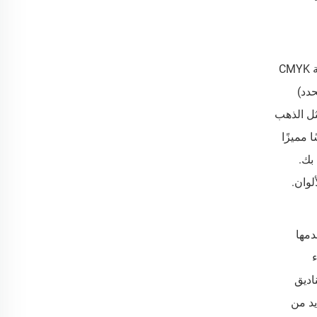
نقدم تقنيات احترافية في الطباعة والتشطيب تضمن تنفيذ صورة علامتك التجارية بدقة. بالنسبة للرسومات الأساسية، فإن طباعة CMYK
حدد)
ثل الذهب
Spo) تباينًا بصريًا وملموسًا مميزًا
بك.
لوان.
دمها
اء
اديق
ذلك، نوفر العديد من