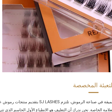
لتعبئة المخصصة
بصفتنا شركة مصنعة راسخة ولديها سنوات من الخبرة العميقة في صناعة الرموش، تلتزم SJ LASHES بتقديم م
 الخاصة. نحن ندرك أن التغليف هو الانطباع الأول الحاسم الذي تتر