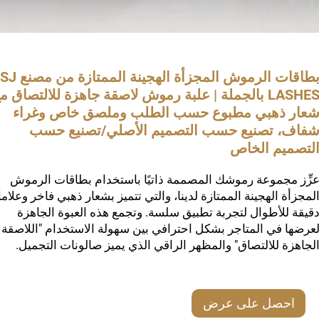
بطاقات الرموش المجزأة الهجينة الممتازة من مصنع SJ
LASHES بالجملة | علبة رموش لاصقة جاهزة للالتصاق م
عار ذهبي مطبوع حسب الطلب وملصق خاص وغراء
فاف، تصنيع حسب التصميم الأصلي/تصنيع حسب
لتصميم الخاص
زِّز مجموعة رموشك المصممة ذاتيًا باستخدام بطاقات الرموش
لمجزأة الهجينة الممتازة لدينا، والتي تتميز بشعار ذهبي فاخر وعلام
قيقة للأطوال لتجربة تطبيق سلسة. وتجمع هذه العبوة الجاهزة
عرضها في المتاجر بشكل احترافي بين سهولة الاستخدام "اللاصقة
لجاهزة للالتصاق" والمظهر الراقي الذي يميز صالونات التجميل.
احصل على عرض