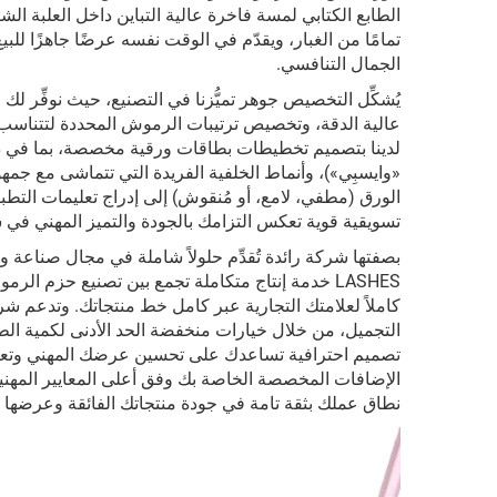
الطابع الكتابي لمسة فاخرة عالية التباين داخل العلبة 
تمامًا من الغبار، ويقدّم في الوقت نفسه عرضًا جاهزًا للب
الجمال التنافسي.
يُشكِّل التخصيص جوهر تميُّزنا في التصنيع، حيث نوفِّر لك
عالية الدقة، وتخصيص ترتيبات الرموش المحددة لتتناسب تم
لدينا بتصميم تخطيطات بطاقات ورقية مخصصة، بما في ذ
«وايسبِي»)، وأنماط الخلفية الفريدة التي تتماشى مع جم
الورق (مطفي، لامع، أو مُنقوش) إلى إدراج تعليمات التطب
تسويقية قوية تعكس التزامك بالجودة والتميز المهني في 
LASHES خدمة إنتاج متكاملة تجمع بين تصنيع حزم ال
كاملاً لعلامتك التجارية عبر كامل خط منتجاتك. وتدعم شركت
تصميم احترافية تساعدك على تحسين عرضك المهني وتعظيم ال
الإضافات المخصصة الخاصة بك وفق أعلى المعايير المهنية، 
نطاق عملك بثقة تامة في جودة منتجاتك الفائقة وعرضها ا