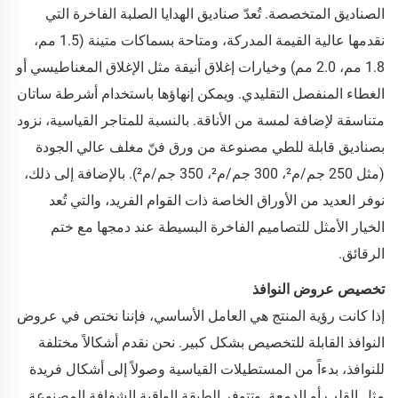
الصناديق المتخصصة. تُعدّ صناديق الهدايا الصلبة الفاخرة التي
نقدمها عالية القيمة المدركة، ومتاحة بسماكات متينة (1.5 مم،
1.8 مم، 2.0 مم) وخيارات إغلاق أنيقة مثل الإغلاق المغناطيسي أو
الغطاء المنفصل التقليدي. ويمكن إنهاؤها باستخدام أشرطة ساتان
متناسقة لإضافة لمسة من الأناقة. بالنسبة للمتاجر القياسية، نزود
بصناديق قابلة للطي مصنوعة من ورق فنّ مغلف عالي الجودة
(مثل 250 جم/م²، 300 جم/م²، 350 جم/م²). بالإضافة إلى ذلك،
نوفر العديد من الأوراق الخاصة ذات القوام الفريد، والتي تُعد
الخيار الأمثل للتصاميم الفاخرة البسيطة عند دمجها مع ختم
الرقائق.
تخصيص عروض النوافذ
إذا كانت رؤية المنتج هي العامل الأساسي، فإننا نختص في عروض
النوافذ القابلة للتخصيص بشكل كبير. نحن نقدم أشكالاً مختلفة
للنوافذ، بدءاً من المستطيلات القياسية وصولاً إلى أشكال فريدة
مثل القلب أو الدمعة. وتتوفر الطبقة الواقية الشفافة المصنوعة