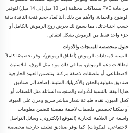
من مادة PVC بسماكات مختلفة (من 10 ميل إلى 14 ميل) لتوفير
الوضوح والحماية. والأهم من ذلك، أننا نُعدّد حجم فتحة النافذة بدقة
حسب احتياجاتك، مما يسمح لك بعرض زوج الرموش بالكامل أو
جزء واحد فقط من الرموش بشكل انتقائي.
حلول متخصصة للمنتجات والأدوات
بالنسبة لامتدادات الرموش (أطباق الرموش)، نوفر تخصيصًا كاملاً
لبطاقات دعم الرموش، بما في ذلك مواد مثل الورق، البلاستيك
الاصطناعي، أو ملصقات لاصقة مركبة. وتتضمن العبوة الخارجية
صناديق مقولبة بالحقن والأكريليك المتينة، إضافة إلى صناديق
هدايا أنيقة. بالنسبة للأدوات والمنتجات السائلة مثل اللصقات أو
كحل العيون، نقدم طباعة شعار مباشر سريع ومرن على العبوة،
أو يمكننا تخصيص ملصقات لاصقة مفصلة تتضمن معلومات
واسعة عن العلامة التجارية (الموقع الإلكتروني، وسائل التواصل
الاجتماعي، المكونات). كما نوفر صناديق تغليف خارجية مخصصة