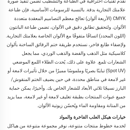
نقدم تقنيات احترافية في الطباعة والتشطيب تضمن تنفيذ صورة
علامتك التجارية بدقة. بالنسبة للرسومات الأساسية، فإن طباعة
CMYK (الأربعة ألوان) تعالج معظم التصاميم المعقدة متعددة
الألوان. ولتحقيق تطابق دقيق في الألوان، تضمن طباعة البانتون
(اللون المحدد) اتساقًا متفوقًا مع الألوان الخاصة بعلامتك التجارية.
ولإضفاء طابع فاخر، نستخدم طريقة ختم الرقائق الساخنة بألوان
كلاسيكية مثل الذهب والفضة والذهب الوردي، مما يجعل
الشعارات تلمع. علاوة على ذلك، يُحدث الطلاء اللمع الموضعي
(Spot UV) تباينًا بصريًا وملموسًا مميزًا من خلال تأثيرات لامعة أو
غير لامعة في مناطق محددة، في حين يضيف الختم المنقوش/
البارز نسيجًا ثلاثي الأبعاد للشعار الخاص بك. وأخيرًا، يمكن حماية
جميع عبوات المنتجات بطبقة تغليف لامعة أو غير لامعة، مما يزيد
من المتانة ومقاومة الماء ويُحسّن زيوتية الألوان.
خيارات هيكل العلب الفاخرة والمواد
لخدمة خطوط منتجات متنوعة، نوفر مجموعة متنوعة من هياكل