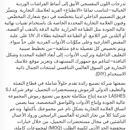
تدرجات اللون البنفسجي الأنيق إلى أنماط الفراشات الوردية
الخيالية—لتناسب تمامًا «الانطباع» الفريد لعلامتك التجارية. ويتميَّز
فريق التصميم الداخلي لدينا بتخصُّصه في دمج شعارك المخصَّص
وفنون العلامة التجارية المحددة الخاصة بك باستخدام تقنيات نهائية
عالية الجودة مثل الطباعة الحرارية عالية الدقة بالذهب أو الفضة،
أو التلدين غير اللامع، أو الطباعة المحلية بطلاء الـ UV على علبة
المقبض الخارجية وعلى مكوِّنات الأدوات الفردية على حدٍّ سواء.
ويتم تخصيص كل تفصيلة بدقةٍ متناهية—من تخطيط صينية
التغليف الداخلية وتركيب الأدوات، إلى أبعاد العلبة المحددة وشكل
النافذة—لتناغم مع جمهورك المستهدف وتعزيز موقع علامتك
التجارية في السوق العالمي التنافسي لمنتجات الجمال ذاتية
الاستخدام (DIY).
بصفتها شركة تصنيع رائدة تقدم حلولاً شاملة في قطاع التعبئة
والتغليف الدولي للرموش ومستحضرات التجميل، توفر شركة SJ
LASHES خدمة إنتاج متكاملة تجمع بين تصنيع رموش المجموعة
عالية الجودة وإنتاج الأدوات واللواصق المخصصة، مما يضمن
اتساق العلامة التجارية بشكلٍ تام عبر مجموعتك بأكملها. وتدعم
شركتنا كلاً من تجار التجزئة العالميين الراسخين ورواد الأعمال
الناشئين في مجال مستحضرات التجميل، من خلال خيارات
منخفضة الحد الأدنى لكمية الطلب (MOQ) لمجموعات كاملة،