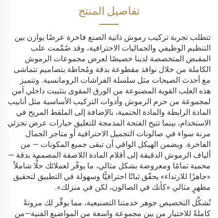
تفاصيل المنتج
تتطلب تجربة تركيب رموش ذاتية الصنع فاخرة عرضًا يوازن بين
التنظيم الوظيفي والجماليات الاحترافية، وقد صُمِّمت علب
المقبض المتخصصة لدينا خصيصًا لعرض مجموعات الرموش
الكاملة من خلال نوافذ مقطوعة بدقة ومُحاطة بتصاميم تتماشى
مع أحدث الصيحات مثل سلسلة الفراشات الرومانسية. وتتميز
هذه العلب القوية المصنوعة من الورق المقوى بتثبيت داخلي آمن
لمجموعة من حزم الرموش وأدوات التركيب الأساسية مثل أنابيب
المادة الرابطة والمادة الختمية، بالإضافة إلى الملقط المريح في
الاستخدام، بينما تتيح الفتحة المدمجة للتعليق خيارات عرض تجزئي
مرنة سواء في صالونات التجميل الاحترافية أو متاجر الجمال
الفاخرة. ويضمن الهيكل الواقي أن تبقى جميع المكونات — من
ألياف الرموش الدقيقة إلى أقلام المادة اللاصقة المصممة بدقة —
محمية تمامًا ومعروضة بشكل مثالي، ما يوفّر لعملائك حلًّا شاملاً
«جاهزًا للارتداء» يحقّق ثباتًا احترافيًّا وسهولة في التطبيق لتحقيق
مظهرٍ مثالي «كأنك في الصالون، لكن في منزلك».
تُشكِّل التخصيص جوهر خدمتنا التصنيعية، مما يوفِّر لك مرونةً
كاملةً للاختيار من بين مجموعة واسعة من المواضيع الفنية—من