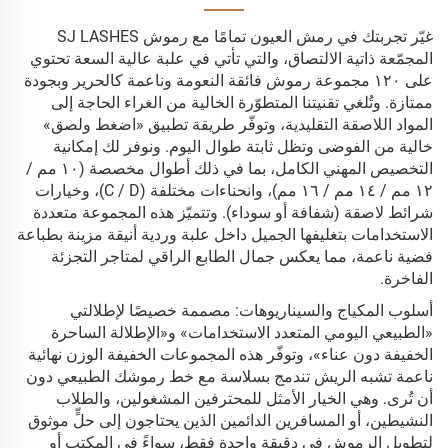
غيّر تجربتك في رمش العيون تمامًا مع رموش SJ LASHES
المجمّعة ذاتية الالتصاق، والتي تأتي في علبة عالية السعة تحتوي
على ١٢٠ مجموعة رموش فائقة النعومة وناعمة كالحرير وبجودة
ممتازة. وتُلغي تقنيتنا المتطوّرة الخالية من الغراء الحاجة إلى
المواد اللاصقة التقليدية، وتوفّر طريقة تطبيق «اضغط ولصق»
خالية من الفوضى وتظل ثابتة طوال اليوم. ونوفر لك إمكانية
التخصيص المهني الكامل، بما في ذلك أطوال مخصصة (١٠ مم /
١٢ مم / ١٤ مم / ١٦ مم)، وانحناءات مختلفة (C / D)، وخيارات
شرائط لاصقة (شفافة أو سوداء). وتتميّز هذه المجموعة متعددة
الاستخدامات بتغليفها الجميل داخل علبة وردية أنيقة مزينة بطباعة
فضية ناعمة، مما يعكس جمال الطابع الراقي لمتاجر التجزئة
الفاخرة.
أسلوب المكياج والسيناريوهات: مصممة خصيصًا لإطلالتي
«الطبيعي اليومي المتعدد الاستخدامات» و«الإطلالة الساحرة
الخفيفة دون عناء»، وتوفّر هذه المجموعات الخفيفة الوزن نهائية
ناعمة تشبه الريش تندمج بسلاسة مع خط رموشك الطبيعي دون
أن تُرى. وهي الخيار الأمثل للمحترفين المشغولين، والطلاب
النشيطين، أو المسافرين الدائمين الذين يحتاجون إلى حلٍّ موثوق
لتطويل الرموش في دقيقة واحدة فقط، سواءً في المكتب أو