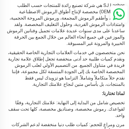
SJ Lashes هي شركة تصنيع رائدة للمنتجات حسب الطلب
(OEM/ODM) مخصصة لإنتاج أطواق الرموش الاصطناعية
الفاخرة، وأطقم الرموش المجمعة، ورموش المروحة الحجمية،
وامتدادات الرموش الفردية، وحلول التغليف المخصصة. ولقد
ساعدنا على مدى سنوات عديدة علامات تجميل وفنانين الرموش
والموزعين في جميع أنحاء العالم من خلال الجمع بين الحرفة
الخبيرة والمرونة غير المسبوقة.
نحن متخصصون في خدمات العلامات التجارية الخاصة الحقيقية،
ونقدم كميات طلبية حد أدنى منخفضة تجعل إطلاق علامة تجارية
فريدة في متناول الجميع. من التصميم الأولي لعلب الرموش
المخصصة الخاصة بك إلى الجودة المتسقة لكل مجموعة، فإننا
نقدم حلاً متكاملاً وشاملاً. التزامنا هو تزويدك ليس فقط
بالمنتجات، بل بأساس متين لنجاح علامتك التجارية.
لماذا تختارنا:
تخصيص شامل من البداية إلى النهاية: علامتك التجارية، وفقًا
لقواعدك. رموش مخصصة، وصناديق مخصصة، كلها تحت سقف
واحد.
مرن ومراعٍ للحجم: كميات طلب دنيا منخفضة لدعم الشركات