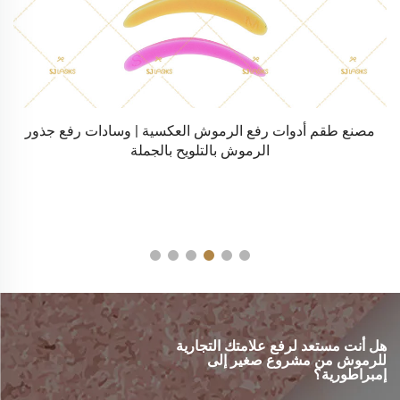
 بلون ذهبي وردي/ذهبي (TW-
مصنع طقم أدوات رفع الرموش العكسية | وسادات رفع جذور
الرموش بالتلويح بالجملة
هل أنت مستعد لرفع علامتك التجارية
للرموش من مشروع صغير إلى
إمبراطورية؟