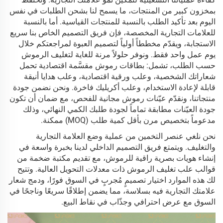
بمخزون كبير من المنتجات، ما يسمح لنا بشحن الطلبات في نفس
اليوم بعد تأكيد الطلب بالنسبة للمنتجات القياسية. أما بالنسبة
للعلامات التجارية المخصصة، فإن فريق التصميم الخاص بنا سريع
الاستجابة، ويقدّم مخططاً أولياً لتصميم العبوة لمراجعتكم خلال
يوم عمل واحد فقط. ونوفر حلولاً مرنة للغاية لتغليف الرموش
حسب الطلب، تشمل: بطاقات رموش مقسَّمة اقتصادية تحمل
شعاراتك الشخصية، وعلب ورقية اقتصادية، وعلب هدايا أنيقة
قابلة لإعادة الاستخدام، وعلب أكريليك فاخرة. ونحن نضمن جودة
منتجاتنا، ونقدّم عيّنات رموش مجانية للفحص، مع ضمان أن تكون
جودة العيّنات مطابقة تماماً لجودة طلبك الكمي النهائي، وذلك
مدعوماً بتخصيص مرن بأقل كمية طلب (MOQ) ممكنة.
نحن نلغي عنصر التخمين من عملية وضع العلامة التجارية
والتغليف. ويتمتع فريق التصميم الداخلي لدينا بخبرة واسعة في
إنشاء هويات بصرية راقية للرموش، مع تقديم مكتبة ضخمة من
قوالب علب تغليف الرموش ذات معدلات التحويل العالية. وتتيح
لك هذه الموارد اختيار تصميمٍ مُجربٍ في السوق فورًا، ودمج شعار
علامتك التجارية فيه بسلاسة، مما يضمن إطلاقًا سريعًا وناجحًا في
السوق مع عرض احترافي وجذّاب في نقاط البيع.