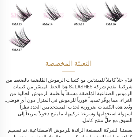
التعبئة المخصصة
قدّم حلاً كاملاً للمبتدئين مع كتيبات الرموش المُلصَقة بالضغط من
شركتنا. تقدم شركة SJLASHES هذا الخط الميسّر من كتيبات
الرموش الصناعية المُلصَقة مسبقاً وأنظمة الرموش الخالية من
الغراء، مما يوفّر تمديداً فورياً للرموش في المنزل دون أي فوضى.
وتُعد هذه الكتيبات ضرورية لجذب المستخدمين الجدد نظراً
لسهولة استخدامها وسرعة تركيبها، ما يتيح دخولاً سريعاً إلى
السوق مع حلٍّ منتج كامل.
بصفتنا الشركة المصنعة الرائدة للرموش الاصطناعية، تم تصميم
كفاءة عملياتنا التشغيلية لتمكين نمو علامتك التجارية. ونحتفظ