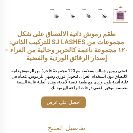
طقم رموش ذاتية الالتصاق على شكل
مجموعات من SJ LASHES للتركيب الذاتي:
١٢٠ مجموعة ناعمة كالحرير وخالية من الغراء –
إصدار الرقائق الوردية والفضية
افتحي روتين جمالك بسلاسة مع 120 مجموعةً فاخرةً من الرموش ذاتية
الالتصاق دون استخدام الغراء، لتحويلٍ فوري وسهلٍ للرموش. مُعبأة في
علبة أنيقة بلون وردي مع طبقة فضية لامعة، وهذه العلبة عالية السعة
مصممة لتوفير أقصى درجات الراحة اليومية لكِ.
احصل على عرض
أسعار
تفاصيل المنتج