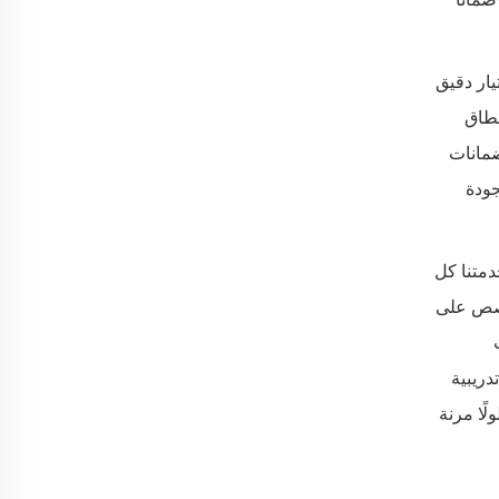
يار دقيق
ن نطاق
نحظى بفخر بضمانات
لأنظمة إدارة الجودة
صة. ويغطي نطاق خدمتنا كل
مخصص على
دريبية
لًا مرنة