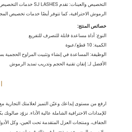
التخصيص والعينات: تقدم 
الرموش الاحترافية، كما تتوفر أيضًا خدمات تخصيص المج
خصائص المنتج:
النوع: أداة مساعدة قابلة للتصرف للتفريع
الكمية: 10 قطع/عبوة
الوظيفة: المساعدة في إنشاء وتثبيت المراوح الحجمية ب
الأفضل لـ: إتقان تقنية الحجم وتدريب تمديد الرموش
ا
للإمدادات الاحترافية الشاملة عالية الأداء. نزوّد صالونك
الجفاف، ومنتجات العزل المتقدمة تحت العين، وكل الأدوات
ملابس صالون مخصصة—بما في ذلك قمصان زي رسمي مخصص