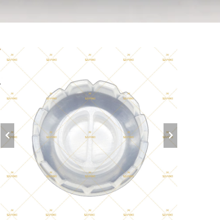
ق
ب
ا
ل
ا