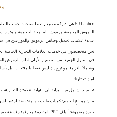
مصنع 
الرموش المجمعة، ورموش المروحة الحجمية، وامتدادات 
عديدة علامات تجميل وفنانين الرموش والموزعين في جميع 
نحن متخصصون في خدمات العلامات التجارية الخاصة الحق
في متناول الجميع. من التصميم الأولي لعلب الرموش المخ
وشاملاً. التزامنا هو تزويدك ليس فقط بالمنتجات، بل بأسا
لماذا تختارنا:
تخصيص شامل من البداية إلى النهاية: علامتك التجاري
مرن ومراعٍ للحجم: كميات طلب دنيا منخفضة لدعم الشرك
جودة مضمونة: ألياف PBT المتقدمة وحرفية دقيقة تضمن أداءً يُعادل مستوى الصالونات.