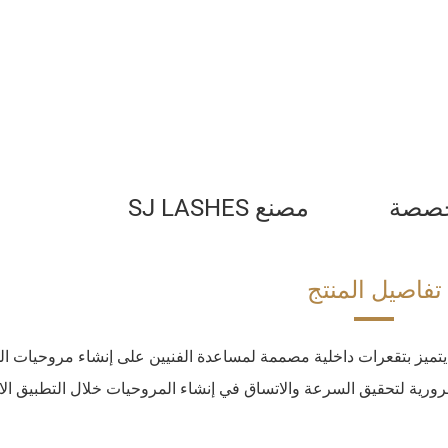
مخصصة
مصنع SJ LASHES
تفاصيل المنتج
ب الغراء SJ LASHES لإنشاء المروحيات (#TARF04) يتميز بتقعرات داخلية مصممة لمساعدة الفنيين على إنشاء مروحيا
رف ضرورية لتحقيق السرعة والاتساق في إنشاء المروحيات خلال التطبيق ال