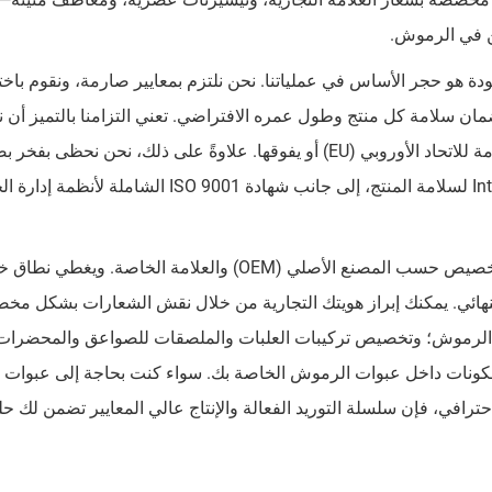
ن في الرموش.
ودة هو حجر الأساس في عملياتنا. نحن نلتزم بمعايير صارمة، ونقوم باخت
اف PBT والمكونات الطبية لضمان سلامة كل منتج وطول عمره الافتراضي. تعني التزامنا بالتميز أ
المواد الكيميائية وتطبيقاتنا بأكمله يستوفي المعايير الصارمة للاتحاد الأوروبي (EU) أو يفوقها. علاوةً على ذلك، نحن 
طرف ثالث معترف بها عالميًا: شهادة SGS وشهادة Intertek لسلامة المنتج، إلى جانب شهادة ISO 9001 الشاملة 
نحن نُمكّن عملك التجاري من خلال قدرات واسعة في التخصيص حسب المصنع الأصلي (OEM) والعلامة الخا
 النهائي. يمكنك إبراز هويتك التجارية من خلال نقش الشعارات بشكل 
اق الرموش؛ وتخصيص تركيبات العلبات والملصقات للصواعق والمحضرات
لمكونات داخل عبوات الرموش الخاصة بك. سواء كنت بحاجة إلى عبوات ت
رافي، فإن سلسلة التوريد الفعالة والإنتاج عالي المعايير تضمن لك حلو