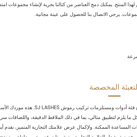
SJ LASHES خدمات التخصيص لهذا المنتج. يمكنك دمج العناصر من كتالنا بحرية لإنشاء مجموعات امتد
موعات. يرجي الاتصال بنا للحصول على عينة مجانية.
سرعة
لتعبئة المخصصة
ارفع من مستوى إبداعك وعيّن التميز لعلامتك التجارية مع فئة أدوات ومستلزمات تركيب رموش ASHES
 بكل ما يلزم لتطبيق مثالي، بما في ذلك الملاقط الدقيقة، واللصاقات سر
 المساعدة الممكنة. ولإكمال عرض علامتك التجارية المتميز، نقدم أيض
ة بشعار العلامة التجارية، وتيشيرتات عصرية، ومعاطف متينة—ض