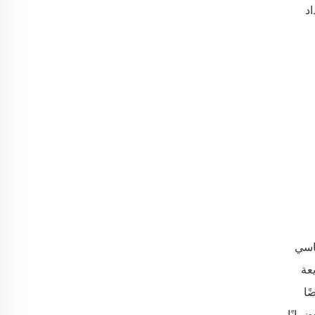
اد
SJ L. هذه موردك الأساسي
يعة
ًا
مانًا